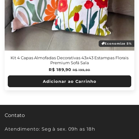
Economize 5%
Kit 4 Capas Almofadas Decorativas 43x43 Estampas Florais
Premium Sofá Sala
Preço
R$ 189,90
Preço
R$ 199,90
normal
promocional
Adicionar ao Carrinho
Contato
Atendimento: Seg à sex. 09h as 18h