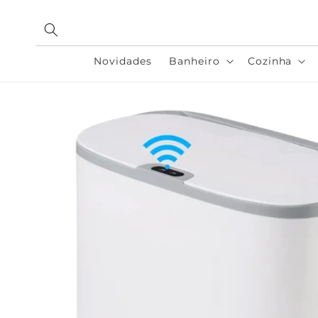
Pular
para o
conteúdo
Novidades
Banheiro
Cozinha
Pular para
as
informações
do produto