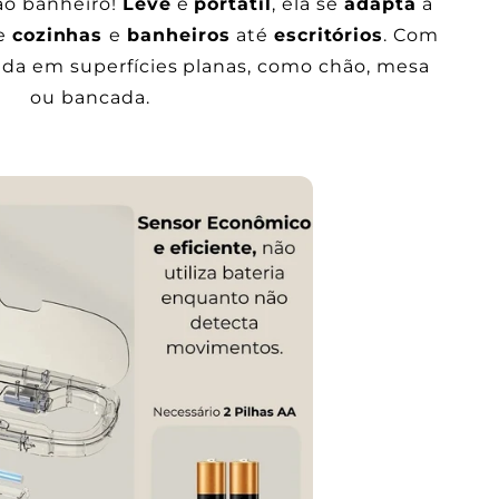
 ao banheiro!
Leve
e
portátil
, ela se
adapta
a
de
c
ozinhas
e
banheiros
até
escritórios
. Com
ada em superfícies planas, como chão, mesa
ou bancada.