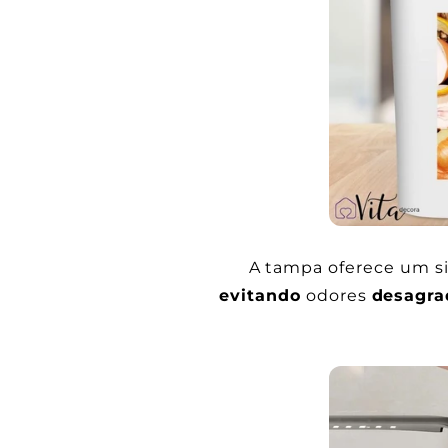
A tampa oferece um s
evitando
odores
desagra