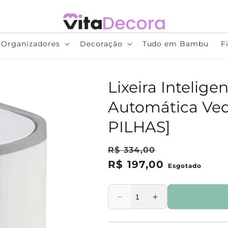
Organizadores
Decoração
Tudo em Bambu
F
Lixeira Intelige
Automática Ve
PILHAS]
R$ 334,00
R$ 197,00
Esgotado
Preço
Preço
normal
promocional
Diminuir
Aumentar
a
a
quantidade
quantidade