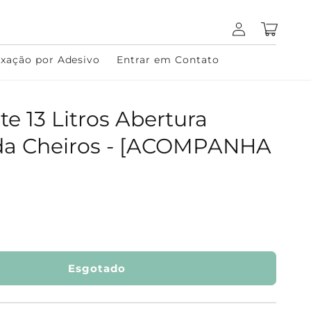
Fazer
Carrinho
login
ixação por Adesivo
Entrar em Contato
nte 13 Litros Abertura
da Cheiros - [ACOMPANHA
Esgotado