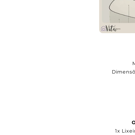
M
Dimensõe
O
1x Lixe