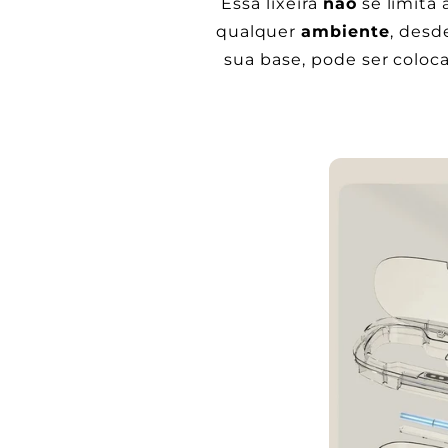
Essa lixeira
não
se limita
qualquer
ambiente
, des
sua base, pode ser coloc