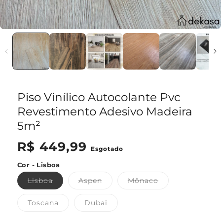
Piso Vinílico Autocolante Pvc
Revestimento Adesivo Madeira
5m²
Preço
R$ 449,99
Esgotado
normal
Cor - Lisboa
Variante
Variante
Variante
Lisboa
Aspen
Mônaco
esgotada
esgotada
esgotada
ou
ou
ou
indisponível
indisponível
indisponível
Variante
Variante
Toscana
Dubai
esgotada
esgotada
ou
ou