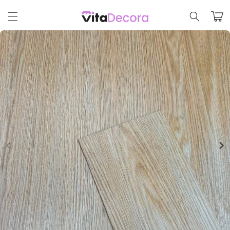
Pular
para o
Carrinh
conteúdo
Pular para
as
informações
do produto