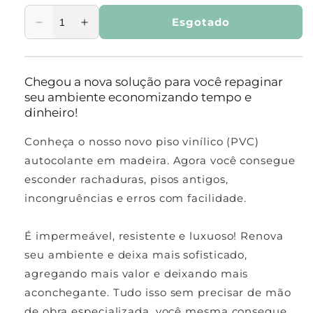
indisponível
indisponível
Esgotado
Diminuir
Aumentar
a
a
quantidade
quantidade
de
de
Chegou a nova solução para você repaginar
Utensílios
Utensílios
seu ambiente economizando tempo e
para
para
dinheiro!
Cozinha
Cozinha
Conheça o nosso novo piso vinílico (PVC)
autocolante em madeira. Agora você consegue
esconder rachaduras, pisos antigos,
incongruências e erros com facilidade.
É impermeável, resistente e luxuoso! Renova
seu ambiente e deixa mais sofisticado,
agregando mais valor e deixando mais
aconchegante. Tudo isso sem precisar de mão
de obra especializada, você mesma consegue