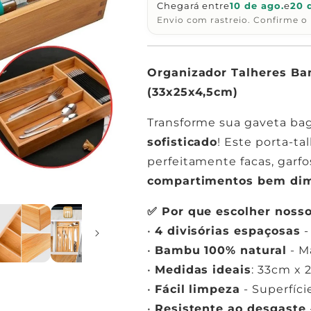
Chegará entre
de
de
10 de ago.
e
20 
Utensílios
Utensílios
Envio com rastreio. Confirme o 
para
para
Cozinha
Cozinha
Organizador Talheres Ba
(33x25x4,5cm)
Transforme sua gaveta b
sofisticado
! Este porta-t
perfeitamente facas, garfo
compartimentos bem di
✅ Por que escolher noss
•
4 divisórias espaçosas
-
•
Bambu 100% natural
- M
•
Medidas ideais
: 33cm x 
•
Fácil limpeza
- Superfíci
•
Resistente ao desgaste