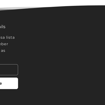
ils
a lista
eber
 as
e