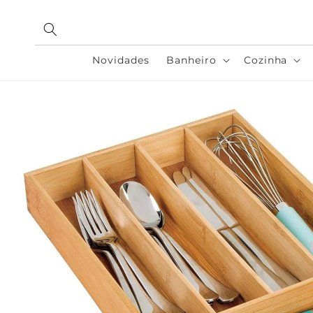
Pular
para o
conteúdo
Novidades
Banheiro
Cozinha
Pular para
as
informações
do produto