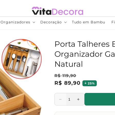
Organizadores
Decoração
Tudo em Bambu
F
Porta Talheres 
Organizador Ga
Natural
R$ 119,90
R$ 89,90
25%
Preço
Preço
normal
promocional
Diminuir
Aumentar
a
a
quantidade
quantidade