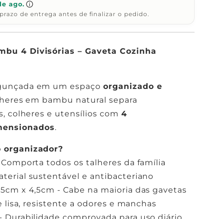
de ago.
prazo de entrega antes de finalizar o pedido.
mbu 4 Divisórias – Gaveta Cozinha
agunçada em um espaço
organizado e
alheres em bambu natural separa
s, colheres e utensílios com
4
mensionados
.
o organizador?
 Comporta todos os talheres da família
aterial sustentável e antibacteriano
25cm x 4,5cm - Cabe na maioria das gavetas
e lisa, resistente a odores e manchas
- Durabilidade comprovada para uso diário