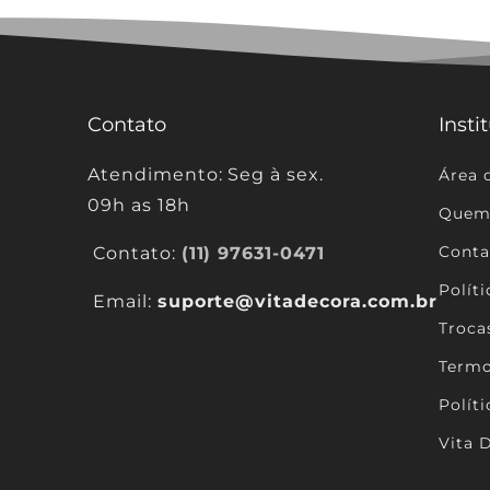
Contato
Insti
Atendimento: Seg à sex.
Área 
09h as 18h
Quem
Conta
Contato:
(11) 97631-0471
Polít
Email:
suporte@vitadecora.com.br
Troca
Termo
Polít
Vita 