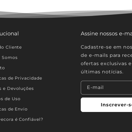
tucional
Assine nossos e-ma
Cadastre-se em noss
do Cliente
de e-mails para rec
 Somos
ofertas exclusivas e
to
últimas notícias.
icas de Privacidade
E-mail
s e Devoluções
s de Uso
Inscrever-s
icas de Envio
Decora é Confiável?