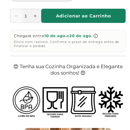
Adicionar ao Carrinho
Diminuir
Aumentar
a
a
quantidade
quantidade
Chegará entre
de
de
10 de ago.
e
20 de ago.
Envio com rastreio. Confirme o prazo de entrega antes de
Utensílios
Utensílios
finalizar o pedido.
para
para
Cozinha
Cozinha
😍 Tenha sua Cozinha Organizada e Elegante
dos sonhos! 😍