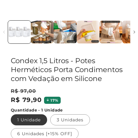
Condex 1,5 Litros - Potes
Herméticos Porta Condimentos
com Vedação em Silicone
R$ 97,00
R$ 79,90
17%
Preço
Preço
Quantidade - 1 Unidade
normal
promocional
1 Unidade
3 Unidades
6 Unidades [+15% OFF]