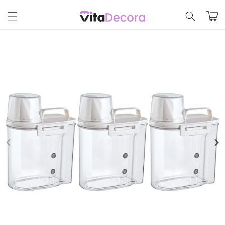
Pular
para o
Carrinh
conteúdo
Pular para
as
informações
do produto