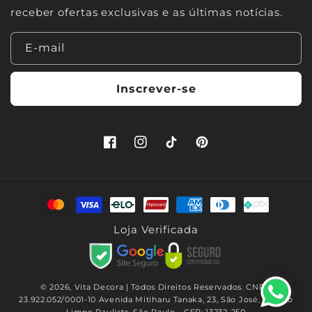
receber ofertas exclusivas e as últimas notícias.
E-mail
Inscrever-se
Facebook
Instagram
TikTok
Pinterest
Formas
de
Loja Verificada
pagamento
© 2026,
Vita Decora
| Todos Direitos Reservados. CNPJ:
23.922.052/0001-10 Avenida Mitiharu Tanaka, 23, São José, Campo